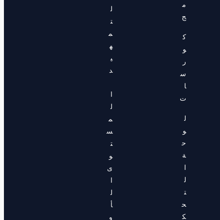
م
ل
ج
ت
م
ك
ه
و
ي
ر
د
س
ا
ا
ت
ل
ل
م
و
س
ح
ت
ة
و
ا
ى
ل
ا
ت
ل
ح
أ
ك
و