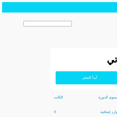
البحث
تي
أبدأ التعلم
وى الدورة
الثالث
رد إضافية
0