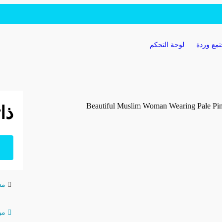
مع وردة
لوحة التحكم
ذا
مست
موا